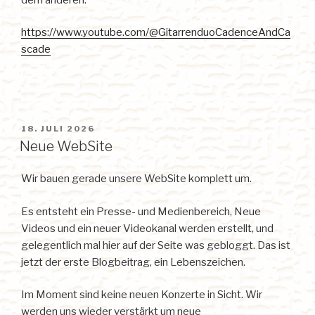
https://www.youtube.com/@GitarrenduoCadenceAndCa
scade
VERÖFFENTLICHT
18. JULI 2026
AM
Neue WebSite
Wir bauen gerade unsere WebSite komplett um.
Es entsteht ein Presse- und Medienbereich, Neue
Videos und ein neuer Videokanal werden erstellt, und
gelegentlich mal hier auf der Seite was gebloggt. Das ist
jetzt der erste Blogbeitrag, ein Lebenszeichen.
Im Moment sind keine neuen Konzerte in Sicht. Wir
werden uns wieder verstärkt um neue