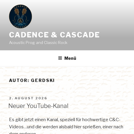
Zum
Inhalt
springen
CADENCE & CASCADE
Acoustic Prog and Classic Rock
Menü
AUTOR:
GERDSKI
VERÖFFENTLICHT
2. AUGUST 2026
AM
Neuer YouTube-Kanal
Es gibt jetzt einen Kanal, speziell für hochwertige C&C-
Videos…und die werden alsbald hier sprießen, einer nach
dem anderen.